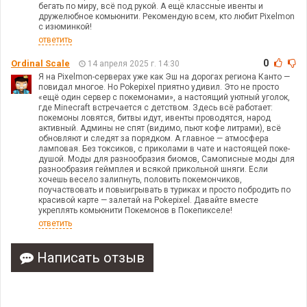
бегать по миру, всё под рукой. А ещё классные ивенты и
дружелюбное комьюнити. Рекомендую всем, кто любит Pixelmon
с изюминкой!
ответить
0
Ordinal Scale
14 апреля 2025 г. 14:30
Я на Pixelmon-серверах уже как Эш на дорогах региона Канто —
повидал многое. Но Pokepixel приятно удивил. Это не просто
«ещё один сервер с покемонами», а настоящий уютный уголок,
где Minecraft встречается с детством. Здесь всё работает:
покемоны ловятся, битвы идут, ивенты проводятся, народ
активный. Админы не спят (видимо, пьют кофе литрами), всё
обновляют и следят за порядком. А главное — атмосфера
ламповая. Без токсиков, с приколами в чате и настоящей поке-
душой. Моды для разнообразия биомов, Самописные моды для
разнообразия геймплея и всякой прикольной шняги. Если
хочешь весело залипнуть, половить покемончиков,
поучаствовать и повыигрывать в туриках и просто побродить по
красивой карте — залетай на Pokepixel. Давайте вместе
укреплять комьюнити Покемонов в Покепикселе!
ответить
Написать отзыв