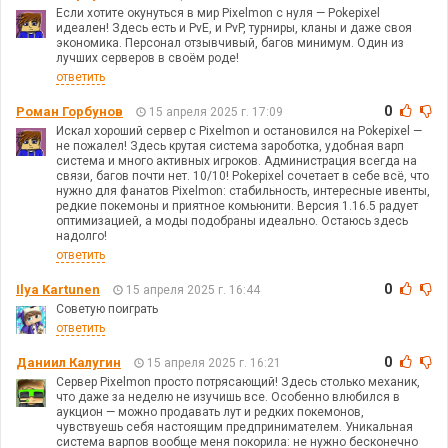
Если хотите окунуться в мир Pixelmon с нуля — Pokepixel
идеален! Здесь есть и PvE, и PvP, турниры, кланы и даже своя
экономика. Персонал отзывчивый, багов минимум. Один из
лучших серверов в своём роде!
ответить
0
Роман Горбунов
15 апреля 2025 г. 17:09
Искал хороший сервер с Pixelmon и остановился на Pokepixel —
не пожалел! Здесь крутая система зароботка, удобная варп
система и много активных игроков. Администрация всегда на
связи, багов почти нет. 10/10! Pokepixel сочетает в себе всё, что
нужно для фанатов Pixelmon: стабильность, интересные ивенты,
редкие покемоны и приятное комьюнити. Версия 1.16.5 радует
оптимизацией, а моды подобраны идеально. Остаюсь здесь
надолго!
ответить
0
Ilya Kartunen
15 апреля 2025 г. 16:44
Советую поиграть
ответить
0
Даниил Калугин
15 апреля 2025 г. 16:21
Сервер Pixelmon просто потрясающий! Здесь столько механик,
что даже за неделю не изучишь все. Особенно влюбился в
аукцион — можно продавать лут и редких покемонов,
чувствуешь себя настоящим предпринимателем. Уникальная
система варпов вообще меня покорила: не нужно бесконечно