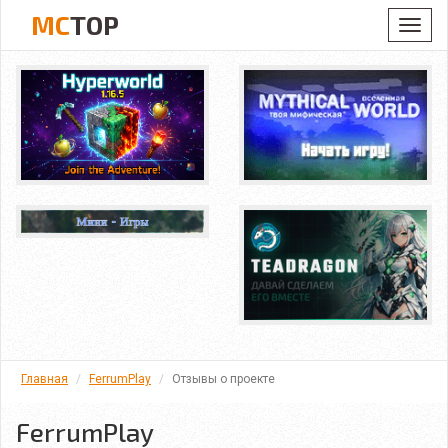
MC
TOP
Toggl
navig
Главная
FerrumPlay
Отзывы о проекте
FerrumPlay