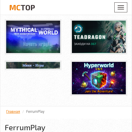
MC
TOP
Toggl
navig
Главная
FerrumPlay
FerrumPlay