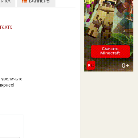
ТИКА
БАННЕРЫ
такте
и увеличьте
лярнее!