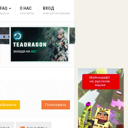
 FAQ
О НАС
ВХОД
опросы
контакты
или регистрация
Избранное
Голосовать