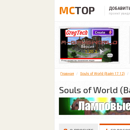
MC
TOP
ДОБАВИТЬ
проект увид
Главная
Souls of World (Вайп 17.12)
Souls of World (В