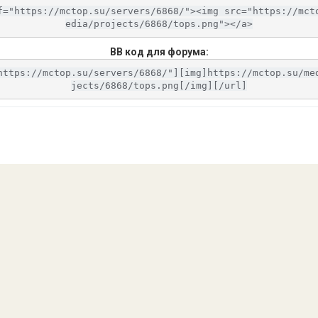
f="https://mctop.su/servers/6868/"><img src="https://mct
edia/projects/6868/tops.png"></a>
BB код для форума:
https://mctop.su/servers/6868/"][img]https://mctop.su/me
jects/6868/tops.png[/img][/url]