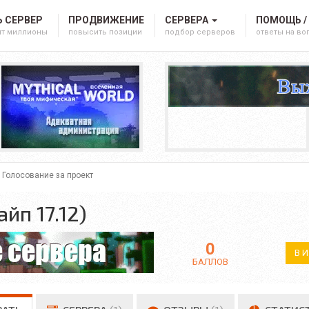
 СЕРВЕР
ПРОДВИЖЕНИЕ
СЕРВЕРА
ПОМОЩЬ /
ят миллионы
повысить позиции
подбор серверов
ответы на в
Голосование за проект
айп 17.12)
0
В 
БАЛЛОВ