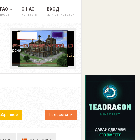
 FAQ
О НАС
ВХОД
опросы
контакты
или регистрация
Избранное
Голосовать