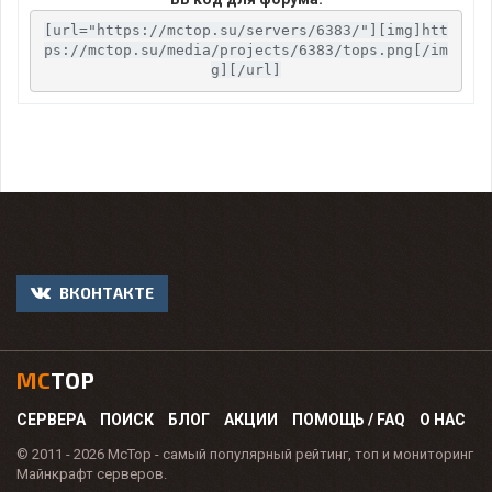
[url="https://mctop.su/servers/6383/"][img]htt
ps://mctop.su/media/projects/6383/tops.png[/im
g][/url]
ВКОНТАКТЕ
MC
TOP
СЕРВЕРА
ПОИСК
БЛОГ
АКЦИИ
ПОМОЩЬ / FAQ
О НАС
© 2011 - 2026 McTop - самый популярный рейтинг, топ и мониторинг
Майнкрафт серверов.