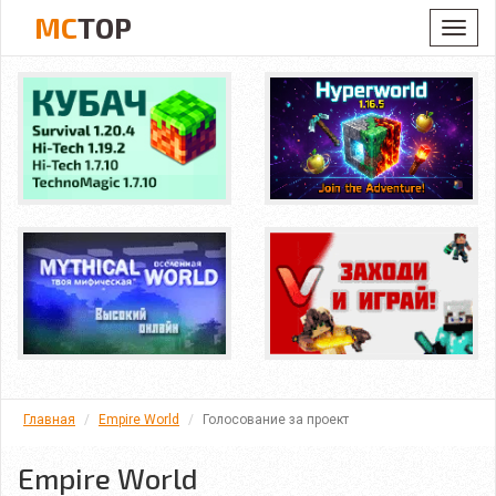
MC
TOP
Toggl
navig
Главная
Empire World
Голосование за проект
Empire World