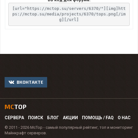
[url="https://mctop.su/servers/6370/"][img]htt
ps://mctop.su/media/projects/6370/tops.png[/im
g][/url]
ВКОНТАКТЕ
MC
TOP
СЕРВЕРА
ПОИСК
БЛОГ
АКЦИИ
ПОМОЩЬ / FAQ
О НАС
© 2011 - 2026 McTop - самый популярный рейтинг, топ и мониторинг
Майнкрафт серверов.