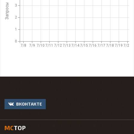
Запросы
3
2
1
0
7/8
7/9
7/10
7/11
7/12
7/13
7/14
7/15
7/16
7/17
7/18
7/19
7/20
ВКОНТАКТЕ
MC
TOP