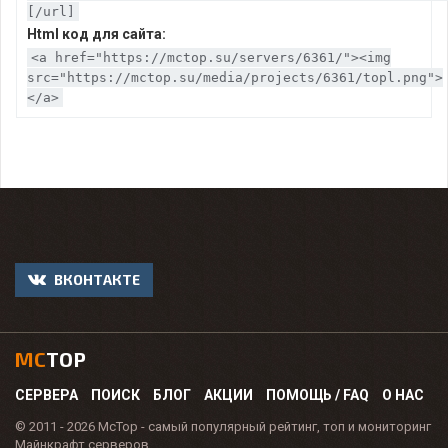
[/url]
Html код для сайта:
<a href="https://mctop.su/servers/6361/"><img
src="https://mctop.su/media/projects/6361/topl.png">
</a>
ВКОНТАКТЕ
MC
TOP
СЕРВЕРА
ПОИСК
БЛОГ
АКЦИИ
ПОМОЩЬ / FAQ
О НАС
© 2011 - 2026 McTop - самый популярный рейтинг, топ и мониторинг
Майнкрафт серверов.