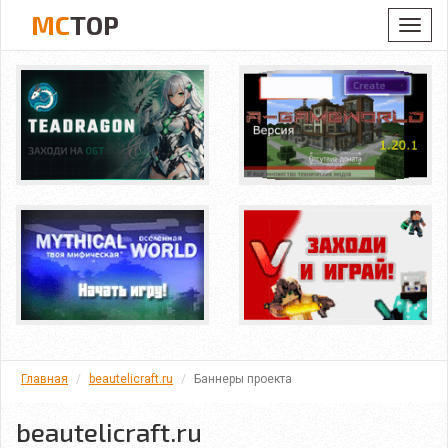
MC
TOP
Toggl
navig
Главная
beautelicraft.ru
Баннеры проекта
beautelicraft.ru