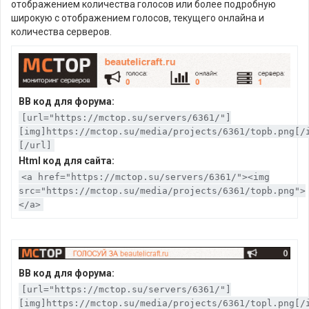
отображением количества голосов или более подробную
широкую с отображением голосов, текущего онлайна и
количества серверов.
BB код для форума:
[url="https://mctop.su/servers/6361/"]
[img]https://mctop.su/media/projects/6361/topb.png[/
[/url]
Html код для сайта:
<a href="https://mctop.su/servers/6361/"><img
src="https://mctop.su/media/projects/6361/topb.png">
</a>
BB код для форума:
[url="https://mctop.su/servers/6361/"]
[img]https://mctop.su/media/projects/6361/topl.png[/