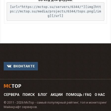
[url="https://mctop.su/servers/6344/"][img]htt
ps://mctop.su/media/projects/6344/tops.png[/im
g][/url]
ВКОНТАКТЕ
MC
TOP
СЕРВЕРА
ПОИСК
БЛОГ
АКЦИИ
ПОМОЩЬ / FAQ
О НАС
© 2011 - 2026 McTop - самый популярный рейтинг, топ и мониторинг
Майнкрафт серверов.