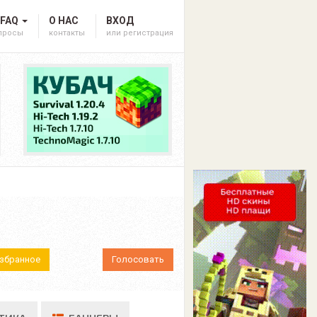
 FAQ
О НАС
ВХОД
опросы
контакты
или регистрация
Избранное
Голосовать