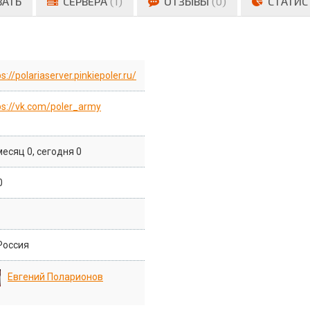
ВАТЬ
СЕРВЕРА
(1)
ОТЗЫВЫ
(0)
СТАТИС
s://polariaserver.pinkiepoler.ru/
ps://vk.com/poler_army
месяц 0, сегодня 0
0
Россия
Евгений Поларионов