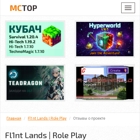
MC
TOP
Toggl
navig
Главная
Fl1nt Lands | Role Play
Отзывы о проекте
Fl1nt Lands | Role Play