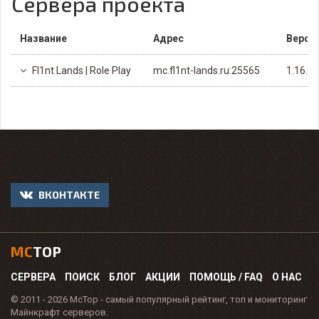
Сервера проекта
Название
Адрес
Верси
Fl1nt Lands | Role Play
mc.fl1nt-lands.ru:25565
1.16.2
ВКОНТАКТЕ
MC
TOP
СЕРВЕРА
ПОИСК
БЛОГ
АКЦИИ
ПОМОЩЬ / FAQ
О НАС
© 2011 - 2026 McTop - самый популярный рейтинг, топ и мониторинг
Майнкрафт серверов.