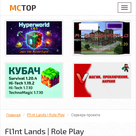
MC
TOP
Toggl
navig
Главная
Fl1nt Lands | Role Play
Сервера проекта
Fl1nt Lands | Role Play