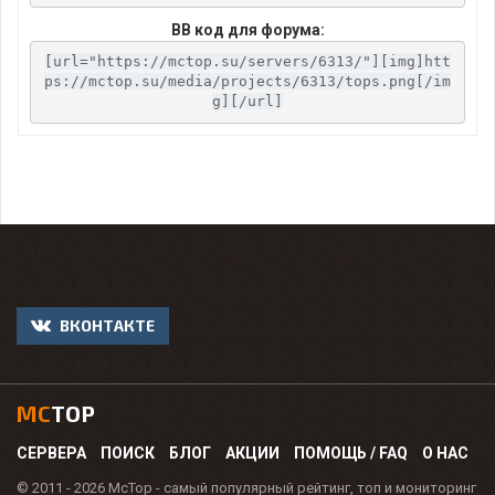
BB код для форума:
[url="https://mctop.su/servers/6313/"][img]htt
ps://mctop.su/media/projects/6313/tops.png[/im
g][/url]
ВКОНТАКТЕ
MC
TOP
СЕРВЕРА
ПОИСК
БЛОГ
АКЦИИ
ПОМОЩЬ / FAQ
О НАС
© 2011 - 2026 McTop - самый популярный рейтинг, топ и мониторинг