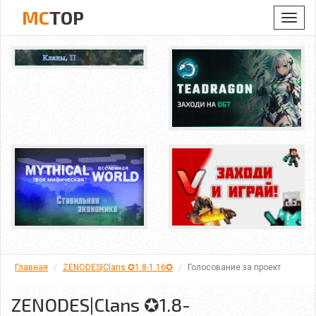
MC
TOP
Toggl
navig
Главная
ZENODES|Clans ✪1.8-1.16✪
Голосование за проект
ZENODES|Clans ✪1.8-