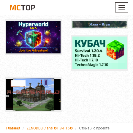
MC
TOP
Toggl
navig
Главная
ZENODES|Clans ✪1.8-1.16✪
Отзывы о проекте