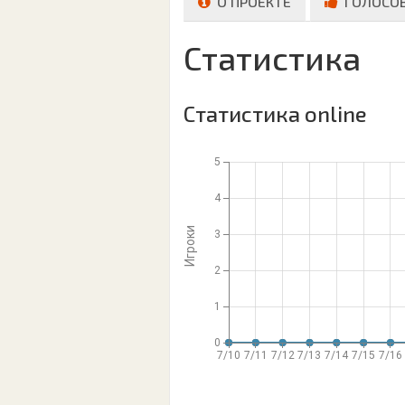
О ПРОЕКТЕ
ГОЛОСО
Статистика
Статистика online
5
4
Игроки
3
2
1
0
7/10
7/11
7/12
7/13
7/14
7/15
7/16