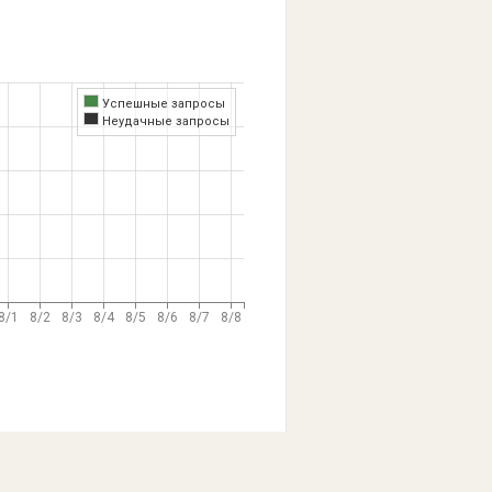
Успешные запросы
Неудачные запросы
8/1
8/2
8/3
8/4
8/5
8/6
8/7
8/8