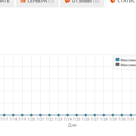
ВАТЬ
СЕРВЕРА
(1)
ОТЗЫВЫ
(0)
СТАТИС
Максима
Максима
7/17
7/18
7/19
7/20
7/21
7/22
7/23
7/24
7/25
7/26
7/27
7/28
7/29
7/30
7/31
Дни