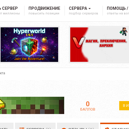
 СЕРВЕР
ПРОДВИЖЕНИЕ
СЕРВЕРА
ПОМОЩЬ /
ят миллионы
повысить позиции
подбор серверов
ответы на в
кта
0
В 
БАЛЛОВ