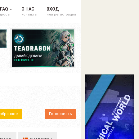
 FAQ
О НАС
ВХОД
опросы
контакты
или регистрация
Избранное
Голосовать