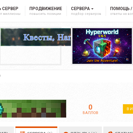
 СЕРВЕР
ПРОДВИЖЕНИЕ
СЕРВЕРА
ПОМОЩЬ /
ят миллионы
повысить позиции
подбор серверов
ответы на в
а
0
В 
БАЛЛОВ