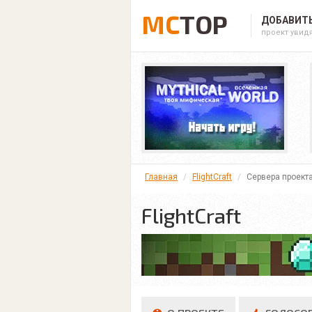
MC
TOP
ДОБАВИТЬ
проект увид
Главная
FlightCraft
Сервера проект
FlightCraft