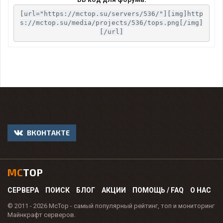
[url="https://mctop.su/servers/536/"][img]http
s://mctop.su/media/projects/536/tops.png[/img]
[/url]
ВКОНТАКТЕ
MC
TOP
СЕРВЕРА
ПОИСК
БЛОГ
АКЦИИ
ПОМОЩЬ / FAQ
О НАС
© 2011 - 2026 McTop - самый популярный рейтинг, топ и мониторинг
Майнкрафт серверов.