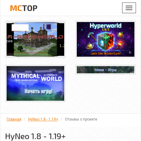
MC
TOP
Toggl
navig
Главная
HyNeo 1.8 - 1.19+
Отзывы о проекте
HyNeo 1.8 - 1.19+