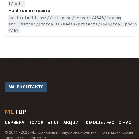
[/url]
Html код для сайта:
<a href="https://mctop.su/servers/4646/"><img
src="https://mctop.su/media/projects/4646/topl.png">
</a>
ВКОНТАКТЕ
MC
TOP
СЕРВЕРА
ПОИСК
БЛОГ
АКЦИИ
ПОМОЩЬ / FAQ
О НАС
© 2011 - 2026 McTop - самый популярный рейтинг, топ и мониторинг
Майнкрафт серверов.