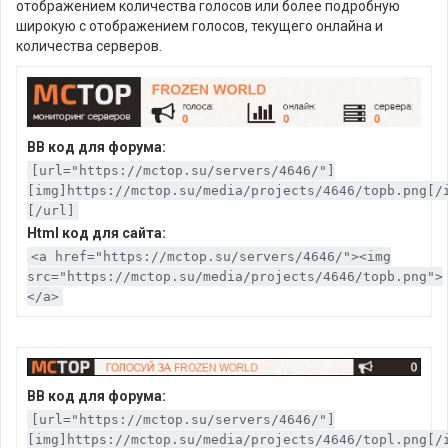
отображением количества голосов или более подробную
широкую с отображением голосов, текущего онлайна и
количества серверов.
BB код для форума:
[url="https://mctop.su/servers/4646/"]
[img]https://mctop.su/media/projects/4646/topb.png[/
[/url]
Html код для сайта:
<a href="https://mctop.su/servers/4646/"><img
src="https://mctop.su/media/projects/4646/topb.png">
</a>
BB код для форума:
[url="https://mctop.su/servers/4646/"]
[img]https://mctop.su/media/projects/4646/topl.png[/