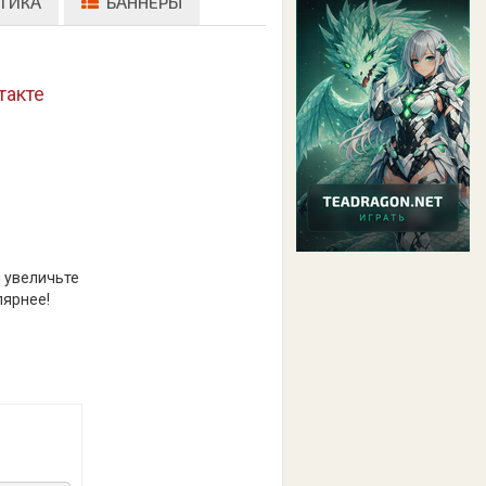
ТИКА
БАННЕРЫ
такте
и увеличьте
лярнее!