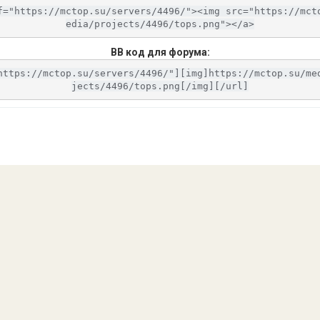
f="https://mctop.su/servers/4496/"><img src="https://mct
edia/projects/4496/tops.png"></a>
BB код для форума:
https://mctop.su/servers/4496/"][img]https://mctop.su/me
jects/4496/tops.png[/img][/url]