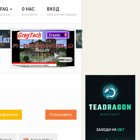
 FAQ
О НАС
ВХОД
опросы
контакты
или регистрация
Избранное
Голосовать