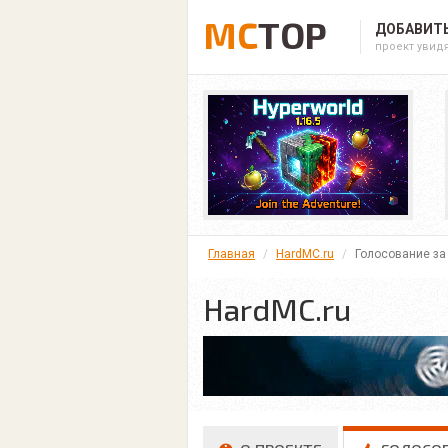
MC
TOP
ДОБАВИТЬ
проект увид
Главная
HardMC.ru
Голосование за
HardMC.ru