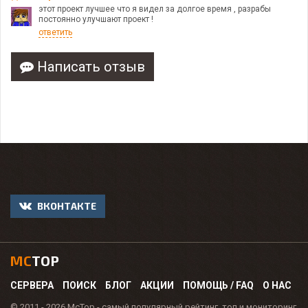
этот проект лучшее что я видел за долгое время , разрабы
постоянно улучшают проект !
ответить
Написать отзыв
ВКОНТАКТЕ
MC
TOP
СЕРВЕРА
ПОИСК
БЛОГ
АКЦИИ
ПОМОЩЬ / FAQ
О НАС
© 2011 - 2026 McTop - самый популярный рейтинг, топ и мониторинг