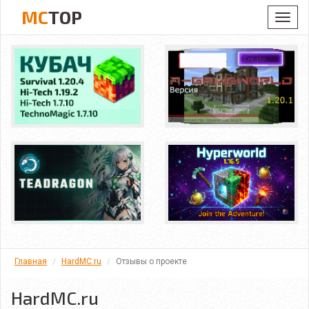
MC
TOP
Toggl
navig
Главная
HardMC.ru
Отзывы о проекте
HardMC.ru