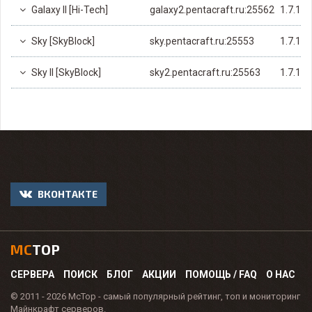
Galaxy II [Hi-Tech]
galaxy2.pentacraft.ru:25562
1.7.10
Sky [SkyBlock]
sky.pentacraft.ru:25553
1.7.10
Sky II [SkyBlock]
sky2.pentacraft.ru:25563
1.7.10
ВКОНТАКТЕ
MC
TOP
СЕРВЕРА
ПОИСК
БЛОГ
АКЦИИ
ПОМОЩЬ / FAQ
О НАС
© 2011 - 2026 McTop - самый популярный рейтинг, топ и мониторинг
Майнкрафт серверов.