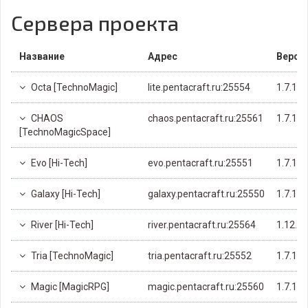
Сервера проекта
Название
Адрес
Верси
Octa [TechnoMagic]
lite.pentacraft.ru:25554
1.7.10
CHAOS
chaos.pentacraft.ru:25561
1.7.10
[TechnoMagicSpace]
Evo [Hi-Tech]
evo.pentacraft.ru:25551
1.7.10
Galaxy [Hi-Tech]
galaxy.pentacraft.ru:25550
1.7.10
River [Hi-Tech]
river.pentacraft.ru:25564
1.12.2
Tria [TechnoMagic]
tria.pentacraft.ru:25552
1.7.10
Magic [MagicRPG]
magic.pentacraft.ru:25560
1.7.10