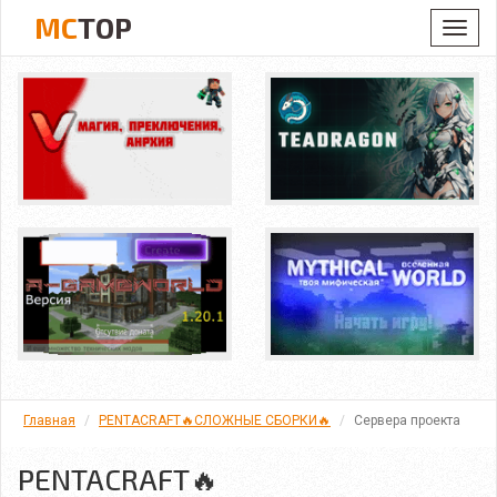
MC
TOP
Toggl
navig
Главная
PENTACRAFT🔥СЛОЖНЫЕ СБОРКИ🔥
Сервера проекта
PENTACRAFT🔥