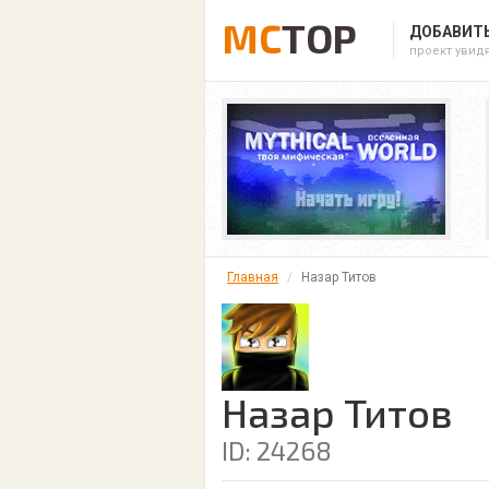
MC
TOP
ДОБАВИТЬ
проект увид
Главная
Назар Титов
Назар Титов
ID: 24268