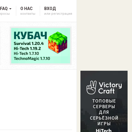
 FAQ
О НАС
ВХОД
опросы
контакты
или регистрация