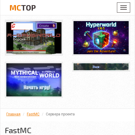
MC
TOP
Toggl
navig
Главная
FastMC
Сервера проекта
FastMC