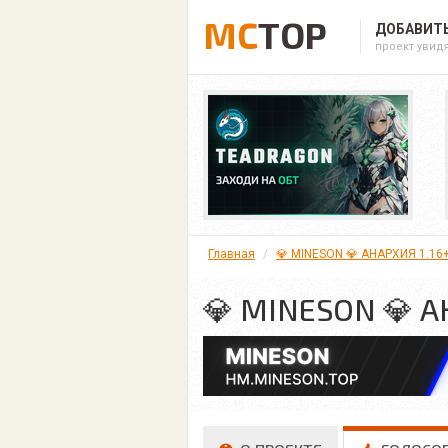
MC
TOP
ДОБАВИТЬ
проект увид
Главная
💎 MINESON 💎 АНАРХИЯ 1.16
💎 MINESON 💎 А