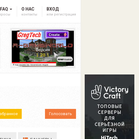
 FAQ
О НАС
ВХОД
опросы
контакты
или регистрация
Избранное
Голосовать