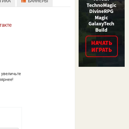
ТИКА
БАННЕРЫ
такте
и увеличьте
лярнее!