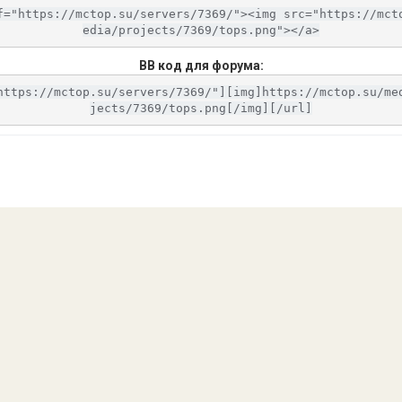
f="https://mctop.su/servers/7369/"><img src="https://mct
edia/projects/7369/tops.png"></a>
BB код для форума:
https://mctop.su/servers/7369/"][img]https://mctop.su/me
jects/7369/tops.png[/img][/url]