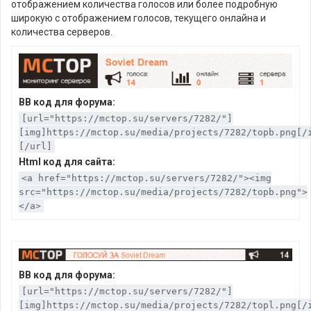
отображением количества голосов или более подробную
широкую с отображением голосов, текущего онлайна и
количества серверов.
BB код для форума:
[url="https://mctop.su/servers/7282/"]
[img]https://mctop.su/media/projects/7282/topb.png[/
[/url]
Html код для сайта:
<a href="https://mctop.su/servers/7282/"><img
src="https://mctop.su/media/projects/7282/topb.png">
</a>
BB код для форума:
[url="https://mctop.su/servers/7282/"]
[img]https://mctop.su/media/projects/7282/topl.png[/