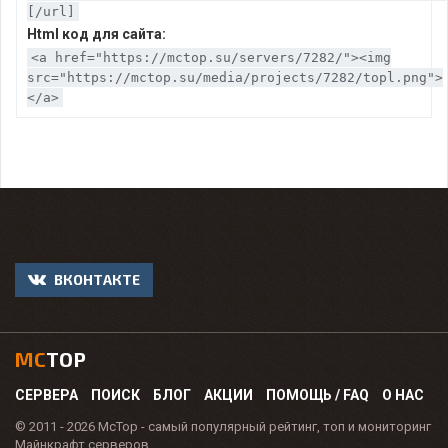
[/url]
Html код для сайта:
<a href="https://mctop.su/servers/7282/"><img
src="https://mctop.su/media/projects/7282/topl.png">
</a>
ВКОНТАКТЕ
MC
TOP
СЕРВЕРА
ПОИСК
БЛОГ
АКЦИИ
ПОМОЩЬ / FAQ
О НАС
© 2011 - 2026 McTop - самый популярный рейтинг, топ и мониторинг
Майнкрафт серверов.