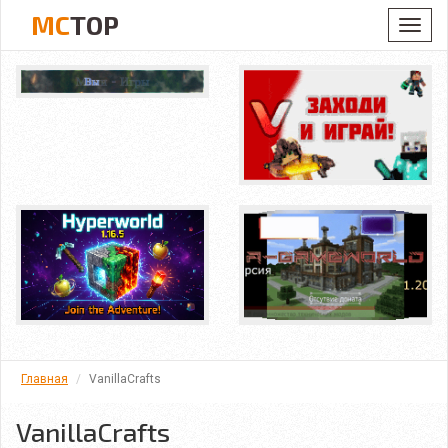
MC
TOP
Toggl
navig
Главная
VanillaCrafts
VanillaCrafts