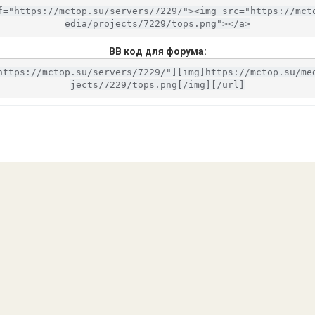
f="https://mctop.su/servers/7229/"><img src="https://mct
edia/projects/7229/tops.png"></a>
BB код для форума:
https://mctop.su/servers/7229/"][img]https://mctop.su/me
jects/7229/tops.png[/img][/url]