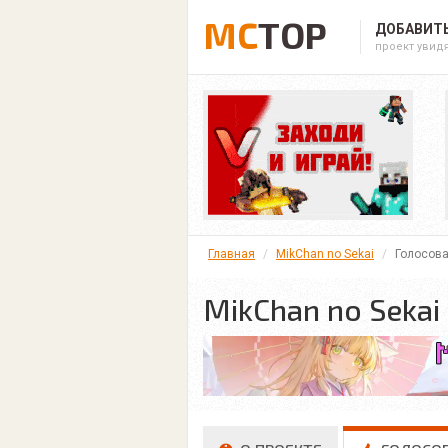
MC
TOP
ДОБАВИТЬ
проект увид
Главная
MikChan no Sekai
Голосова
MikChan no Sekai