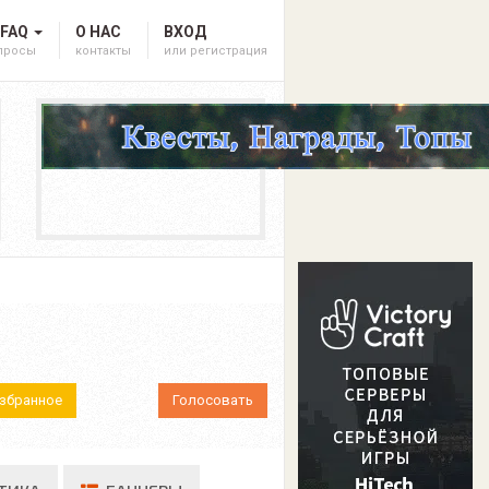
 FAQ
О НАС
ВХОД
опросы
контакты
или регистрация
Избранное
Голосовать