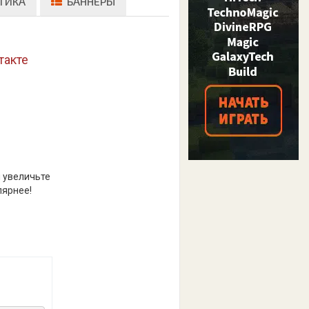
ТИКА
БАННЕРЫ
такте
и увеличьте
лярнее!