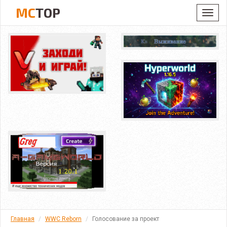
MC
TOP
Toggl
navig
Главная
WWC Reborn
Голосование за проект