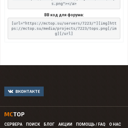
s.png"></a>
BB код для форума:
[url="https://mctop.su/servers/7223/"][img]htt
ps://mctop.su/media/projects/7223/tops.png[/im
g][/url]
ВКОНТАКТЕ
MC
TOP
СЕРВЕРА
ПОИСК
БЛОГ
АКЦИИ
ПОМОЩЬ / FAQ
О НАС