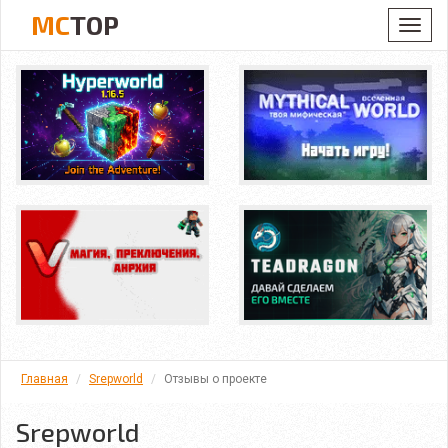
MC
TOP
Toggl
navig
Главная
Srepworld
Отзывы о проекте
Srepworld