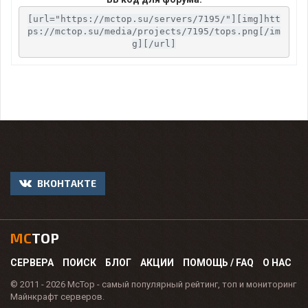
[url="https://mctop.su/servers/7195/"][img]htt
ps://mctop.su/media/projects/7195/tops.png[/im
g][/url]
ВКОНТАКТЕ
MC
TOP
СЕРВЕРА
ПОИСК
БЛОГ
АКЦИИ
ПОМОЩЬ / FAQ
О НАС
© 2011 - 2026 McTop - самый популярный рейтинг, топ и мониторинг
Майнкрафт серверов.