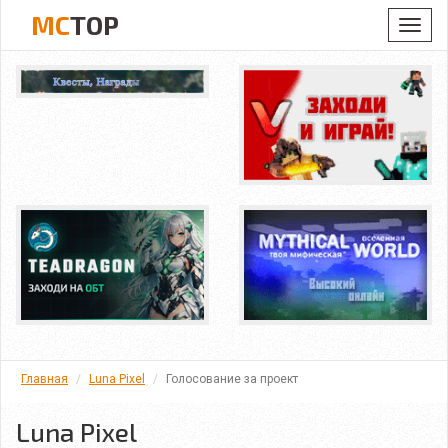
MC
TOP
Toggl
navig
Главная
Luna Pixel
Голосование за проект
Luna Pixel