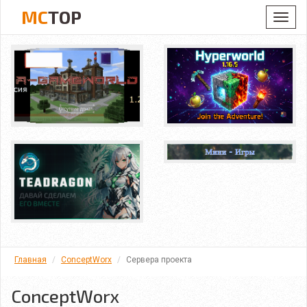
MC
TOP
Toggl
navig
Главная
ConceptWorx
Сервера проекта
ConceptWorx