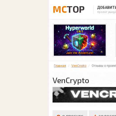
MC
TOP
ДОБАВИТЬ
проект увид
Главная
VenCrypto
Отзывы о проек
VenCrypto