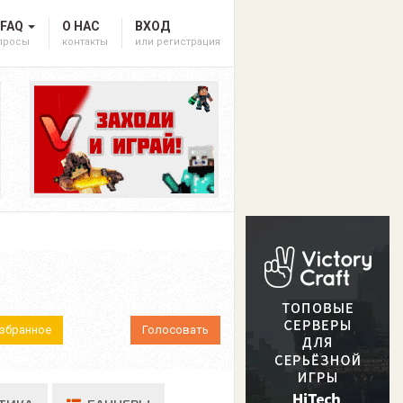
 FAQ
О НАС
ВХОД
опросы
контакты
или регистрация
Избранное
Голосовать