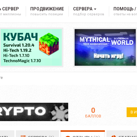
 СЕРВЕР
ПРОДВИЖЕНИЕ
СЕРВЕРА
ПОМОЩЬ /
ят миллионы
повысить позиции
подбор серверов
ответы на в
те
0
В 
БАЛЛОВ