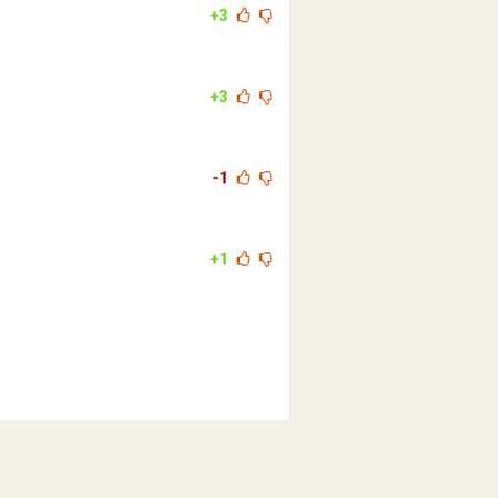
+3
+3
-1
+1