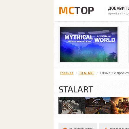
MC
TOP
ДОБАВИТЬ
проект увид
Главная
STALART
Отзывы о проект
STALART