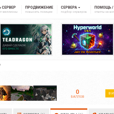
 СЕРВЕР
ПРОДВИЖЕНИЕ
СЕРВЕРА
ПОМОЩЬ /
ят миллионы
повысить позиции
подбор серверов
ответы на в
е
0
В 
БАЛЛОВ