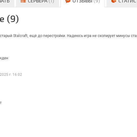
ВАТЬ
СЕРВЕРА
(1)
ОТЗЫВЫ
(9)
СТАТИС
е (9)
тарый Stalcraft, ещё до перестройки. Надеюсь игра не скопирует минусы ста
виден
2025 г. 16:02
т