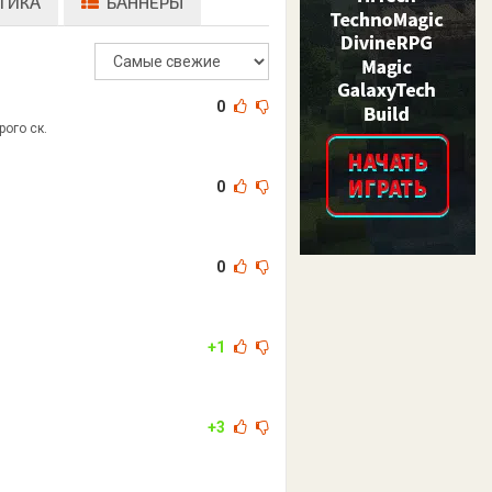
ТИКА
БАННЕРЫ
0
рого ск.
0
0
+1
+3