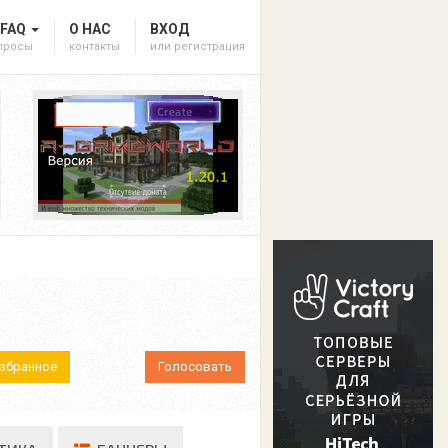
 FAQ
О НАС
ВХОД
опросы
контакты
или регистрация
Избранное
Голосовать