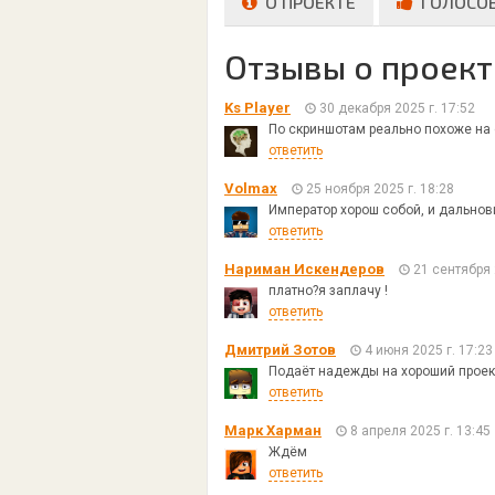
О ПРОЕКТЕ
ГОЛОСО
Отзывы о проект
Ks Player
30 декабря 2025 г. 17:52
По скриншотам реально похоже на с
ответить
Volmax
25 ноября 2025 г. 18:28
Император хорош собой, и дально
ответить
Нариман Искендеров
21 сентября 
платно?я заплачу !
ответить
Дмитрий Зотов
4 июня 2025 г. 17:23
Подаёт надежды на хороший проек
ответить
Марк Харман
8 апреля 2025 г. 13:45
Ждём
ответить