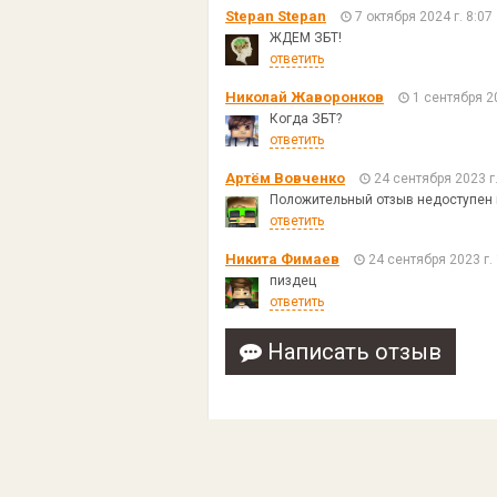
Stepan Stepan
7 октября 2024 г. 8:07
ЖДЕМ ЗБТ!
ответить
Николай Жаворонков
1 сентября 20
Когда ЗБТ?
ответить
Артём Вовченко
24 сентября 2023 г.
Положительный отзыв недоступен 
ответить
Никита Фимаев
24 сентября 2023 г.
пиздец
ответить
Написать отзыв