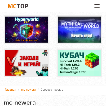
MC
TOP
Toggl
navig
Главная
mc-newera
Сервера проекта
mc-newera