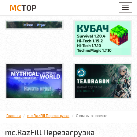
MC
TOP
Toggl
navig
Главная
mc.RazFill Перезагрузка
Отзывы о проекте
mc.RazFill Перезагрузка