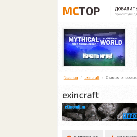
MC
TOP
ДОБАВИТЬ
проект увид
Главная
exincraft
Отзывы о проект
exincraft