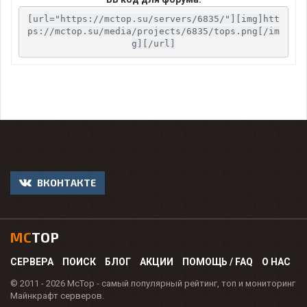
[url="https://mctop.su/servers/6835/"][img]htt
ps://mctop.su/media/projects/6835/tops.png[/im
g][/url]
ВКОНТАКТЕ
MC
TOP
СЕРВЕРА
ПОИСК
БЛОГ
АКЦИИ
ПОМОЩЬ / FAQ
О НАС
© 2011 - 2026 McTop - самый популярный рейтинг, топ и мониторинг
Майнкрафт серверов.