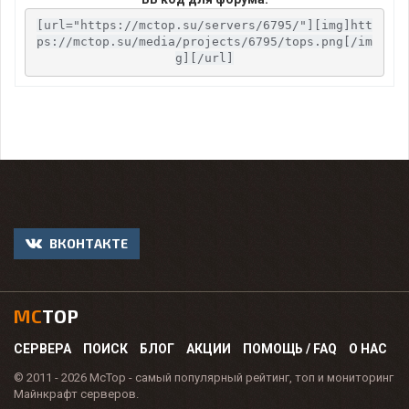
[url="https://mctop.su/servers/6795/"][img]htt
ps://mctop.su/media/projects/6795/tops.png[/im
g][/url]
ВКОНТАКТЕ
MC
TOP
СЕРВЕРА
ПОИСК
БЛОГ
АКЦИИ
ПОМОЩЬ / FAQ
О НАС
© 2011 - 2026 McTop - самый популярный рейтинг, топ и мониторинг
Майнкрафт серверов.