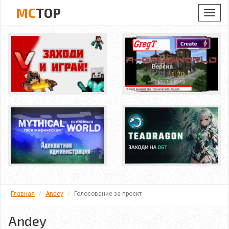
MC
TOP
Toggl
navig
Главная
Andey
Голосование за проект
Andey