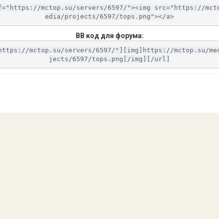
f="https://mctop.su/servers/6597/"><img src="https://mct
edia/projects/6597/tops.png"></a>
BB код для форума:
https://mctop.su/servers/6597/"][img]https://mctop.su/me
jects/6597/tops.png[/img][/url]