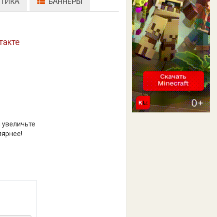
ТИКА
БАННЕРЫ
такте
и увеличьте
лярнее!