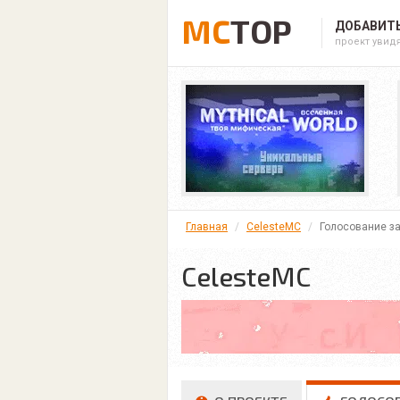
MC
TOP
ДОБАВИТЬ
проект увид
Главная
CelesteMC
Голосование за
CelesteMC