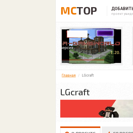
MC
TOP
ДОБАВИТЬ
проект увид
Главная
LGcraft
LGcraft