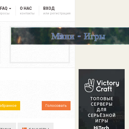
 FAQ
О НАС
ВХОД
опросы
контакты
или регистрация
Избранное
Голосовать