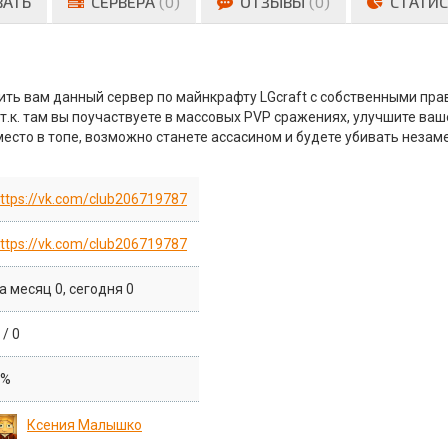
ВАТЬ
СЕРВЕРА
(0)
ОТЗЫВЫ
(0)
СТАТИС
вить вам данный сервер по майнкрафту LGcraft с собственными пр
т.к. там вы поучаствуете в массовых PVP сражениях, улучшите ва
 место в топе, возможно станете ассасином и будете убивать незам
ttps://vk.com/club206719787
ttps://vk.com/club206719787
а месяц 0, сегодня 0
/ 0
0%
Ксения Малышко