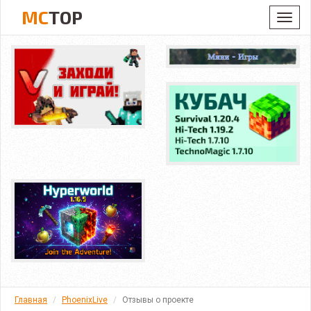
MC
TOP
Toggl
navig
Главная
PhoenixLive
Отзывы о проекте