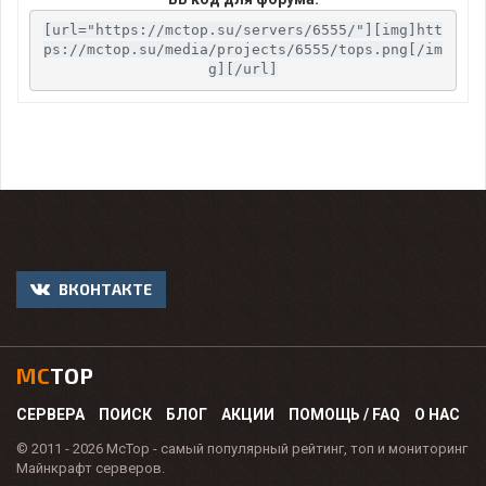
[url="https://mctop.su/servers/6555/"][img]htt
ps://mctop.su/media/projects/6555/tops.png[/im
g][/url]
ВКОНТАКТЕ
MC
TOP
СЕРВЕРА
ПОИСК
БЛОГ
АКЦИИ
ПОМОЩЬ / FAQ
О НАС
© 2011 - 2026 McTop - самый популярный рейтинг, топ и мониторинг
Майнкрафт серверов.