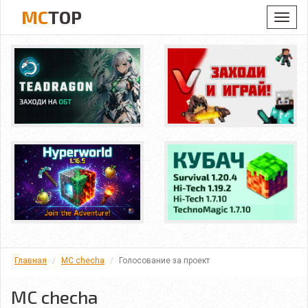
MC
TOP
Toggl
navig
Главная
MC checha
Голосование за проект
MC checha