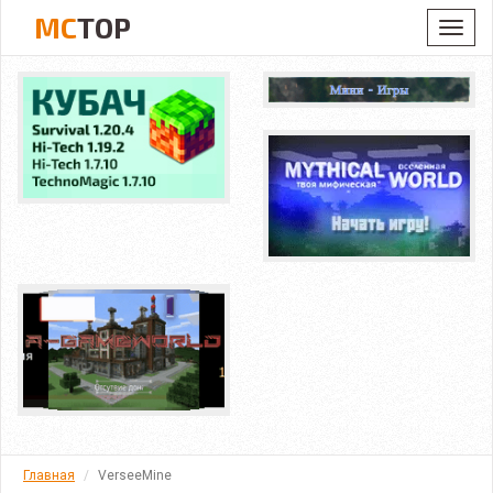
MC
TOP
Toggl
navig
Главная
VerseeMine