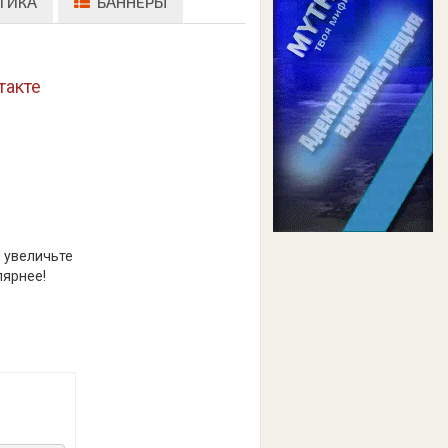
ТИКА
БАННЕРЫ
такте
и увеличьте
лярнее!