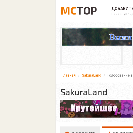
MC
TOP
ДОБАВИТЬ
проект увид
Главная
SakuraLand
Голосование з
SakuraLand