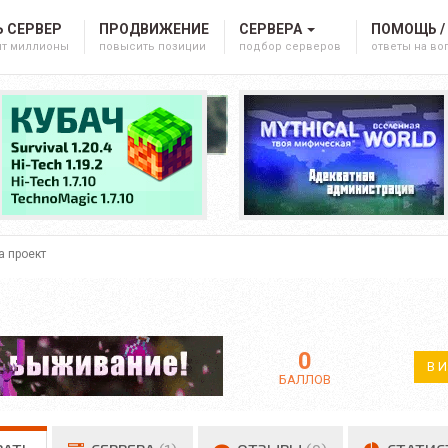
 СЕРВЕР
ПРОДВИЖЕНИЕ
СЕРВЕРА
ПОМОЩЬ /
ят миллионы
повысить позиции
подбор серверов
ответы на в
а проект
0
В 
БАЛЛОВ