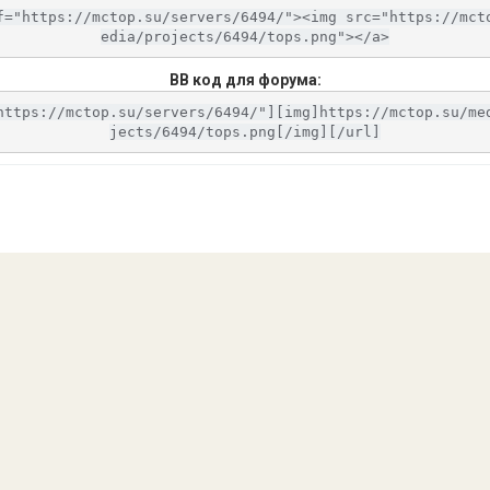
f="https://mctop.su/servers/6494/"><img src="https://mct
edia/projects/6494/tops.png"></a>
BB код для форума:
https://mctop.su/servers/6494/"][img]https://mctop.su/me
jects/6494/tops.png[/img][/url]