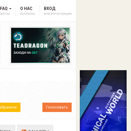
 FAQ
О НАС
ВХОД
опросы
контакты
или регистрация
Избранное
Голосовать