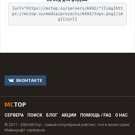
[url="https://mctop.su/servers/6492/"][img]htt
ps://mctop.su/media/projects/6492/tops.png[/im
g][/url]
ВКОНТАКТЕ
MC
TOP
СЕРВЕРА
ПОИСК
БЛОГ
АКЦИИ
ПОМОЩЬ / FAQ
О НАС
© 2011 - 2026 McTop - самый популярный рейтинг, топ и мониторинг
Майнкрафт серверов.