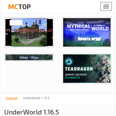
MC
TOP
Toggl
navig
Главная
UnderWorld 1.16.5
UnderWorld 1.16.5