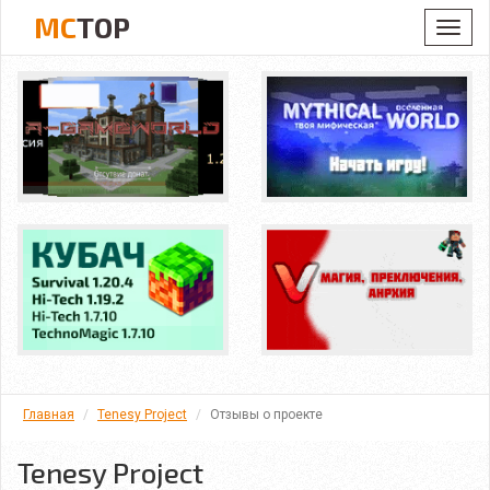
MC
TOP
Toggl
navig
Главная
Tenesy Project
Отзывы о проекте
Tenesy Project