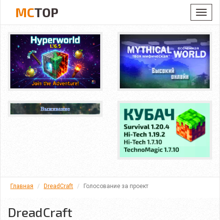
MC
TOP
Toggl
navig
Главная
DreadCraft
Голосование за проект
DreadCraft