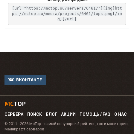
[url="https://mctop.su/servers/6461/"][img]htt
ps://mctop.su/media/projects/6461/tops.png[/im
g][/url]
ВКОНТАКТЕ
MC
TOP
СЕРВЕРА
ПОИСК
БЛОГ
АКЦИИ
ПОМОЩЬ / FAQ
О НАС
© 2011 - 2026 McTop - самый популярный рейтинг, топ и мониторинг
Майнкрафт серверов.